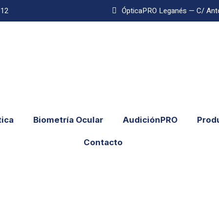
 12
ÓpticaPRO Leganés — C/ Ant
ica
Biometría Ocular
AudiciónPRO
Prod
Contacto