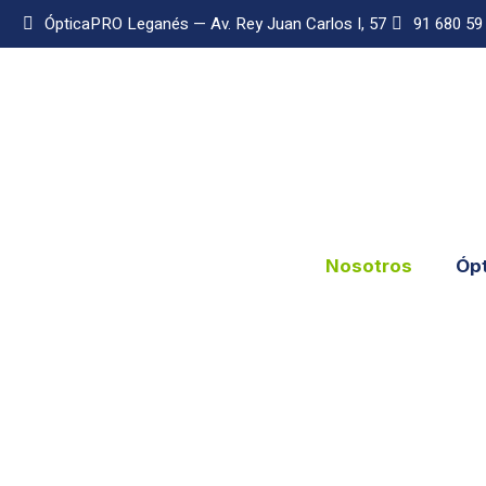
ÓpticaPRO Leganés — Av. Rey Juan Carlos I, 57
91 680 59
Nosotros
Ópt