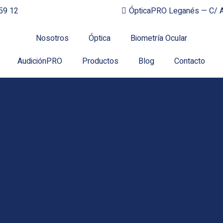
59 12
ÓpticaPRO Leganés — C/ A
Nosotros
Óptica
Biometría Ocular
AudiciónPRO
Productos
Blog
Contacto