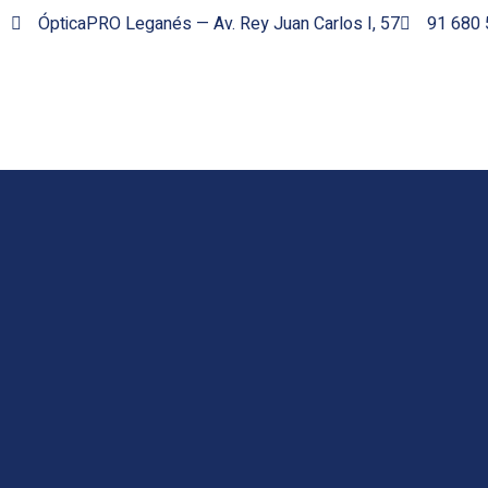
ÓpticaPRO Leganés — Av. Rey Juan Carlos I, 57
91 680 